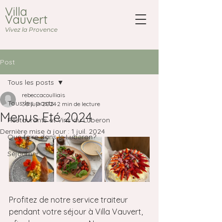
Villa
Vauvert
Vivez la Provence
Post
Tous les posts
rebeccacoulliais
Tous les posts
30 juin 2024
2 min de lecture
Menus Eté 2024
Restaurants et Vins du Luberon
Dernière mise à jour :
1 juil. 2024
Que faire dans le Luberon?
Séjourner
Profitez de notre service traiteur 
pendant votre séjour à Villa Vauvert, 