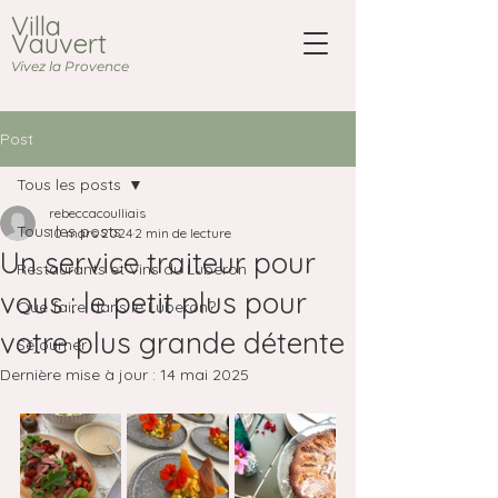
Villa
Vauvert
Vivez la Provence
Post
Tous les posts
rebeccacoulliais
Tous les posts
10 mars 2024
2 min de lecture
Un service traiteur pour
Restaurants et Vins du Luberon
vous : le petit plus pour
Que faire dans le Luberon?
votre plus grande détente
Séjourner
Dernière mise à jour :
14 mai 2025