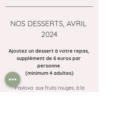
NOS DESSERTS, AVRIL 
2024
Ajoutez un dessert à votre repas, 
supplément de 6 euros par 
personne 
(minimum 4 adultes)
-Pavlova  aux fruits rouges, à la 
crème de verveine
-Petits pots de Crème au Chocolat, 
crème chantilly
Tarte au chocolat blanc et au lait de 